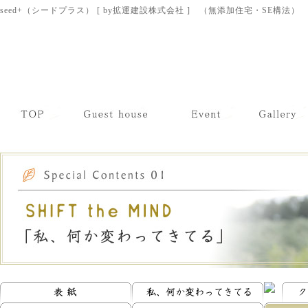
seed+（シードプラス） [ by拡運建設株式会社 ] （無添加住宅・SE構法）