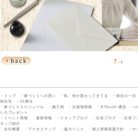
7
/ 8
・トップ
・家つくりへの思い
・私、何か変わってきてる
・彼女の一日
加住宅
・SE構法
・家つくりスケジュール
・施工例
・分譲地情報
・月刊seed+通信
・s
いろプレゼント
・イベント情報
・最新情報
・スタッフブログ
・社長ブログ
・社長フ
タッフ紹介
・会社概要
・アクセスマップ
・協力リンク
・個人情報保護方針
・サ