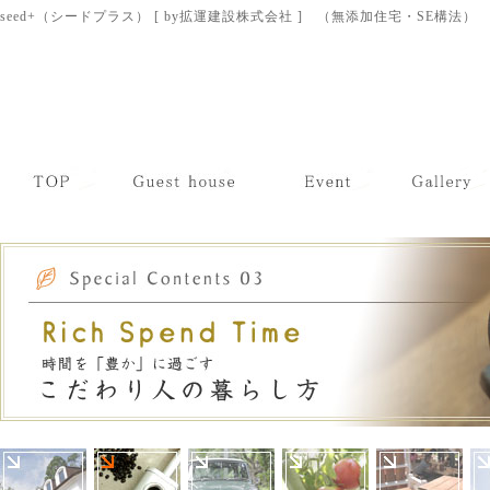
seed+（シードプラス） [ by拡運建設株式会社 ] （無添加住宅・SE構法）