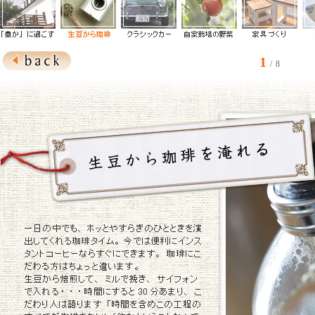
1
/ 8