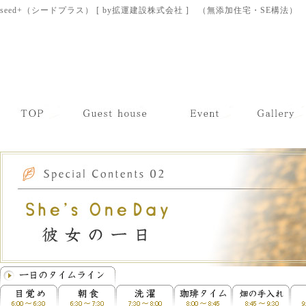
seed+（シードプラス） [ by拡運建設株式会社 ] （無添加住宅・SE構法）