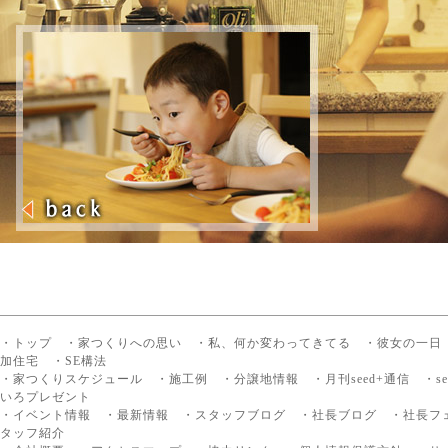
・トップ
・家つくりへの思い
・私、何か変わってきてる
・彼女の一日
加住宅
・SE構法
・家つくりスケジュール
・施工例
・分譲地情報
・月刊seed+通信
・s
いろプレゼント
・イベント情報
・最新情報
・スタッフブログ
・社長ブログ
・社長フ
タッフ紹介