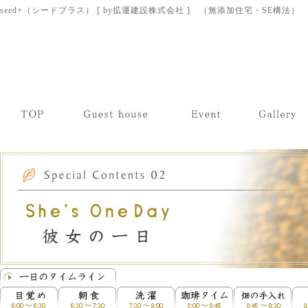
seed+（シードプラス） [ by拡運建設株式会社 ] （無添加住宅・SE構法）